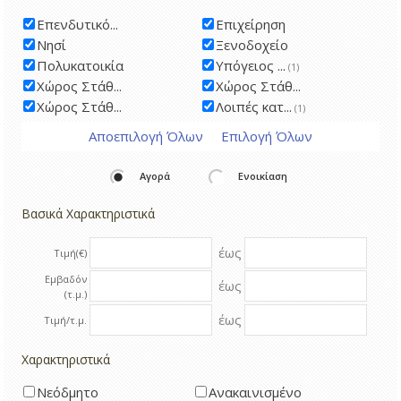
Επενδυτικό...
Επιχείρηση
Νησί
Ξενοδοχείο
Πολυκατοικία
Υπόγειος ...
(1)
Χώρος Στάθ...
Χώρος Στάθ...
Χώρος Στάθ...
Λοιπές κατ...
(1)
Αποεπιλογή Όλων
Επιλογή Όλων
Αγορά
Ενοικίαση
Βασικά Χαρακτηριστικά
έως
Τιμή(€)
Εμβαδόν
έως
(τ.μ.)
έως
Τιμή/τ.μ.
Χαρακτηριστικά
Νεόδμητο
Ανακαινισμένο