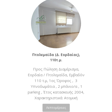
Πτολεμαϊδα (Δ. Εορδαίας),
110τ.μ.
Προς Πώληση Διαμέρισμα,
Εορδαία / Πτολεμαΐδα, Εμβαδόν
110 τ.μ, 1ος Όροφος , 3
Υπνοδωμάτια , 2 μπάνιο/α , 1
parking , Έτος κατασκευής 2004,
Χαρακτηριστικά: Ατομική
τηλεθέρμανση, Ηλιακός, Boiler,
Λεπτομέρειες
Ασανσέρ, Πόρτα Ασφαλείας,