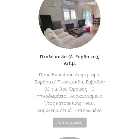
Πτολεμαϊδα (Δ. Εορδαίας),
93τ.μ.
Προς Ενοικίαση Διαμέρισμα,
Εορδαία / Πτολεμαΐδα, Εμβαδόν
93 τ.μ, 3ος Όροφος , 3
Υπνοδωμάτια , Ανακαινισμένο,
Έτος κατασκευής 1980,
Χαρακτηριστικά: Επιπλωμένο
Τηλεθέρμανση, Boiler,Ασανσέρ,
Λεπτομέρειες
Διπλά Τζάμια, Σίτες, Τέντες,
περιοχή Λαϊκής αγοράς Τιμή:
450 €,