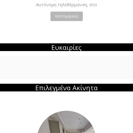
Αυτόνομη τηλεθέρμανση, στο
κέντρο. Τιμή: 250€,
Λεπτομέρειες
Ευκαιρίες
Επιλεγμένα Ακίνητα