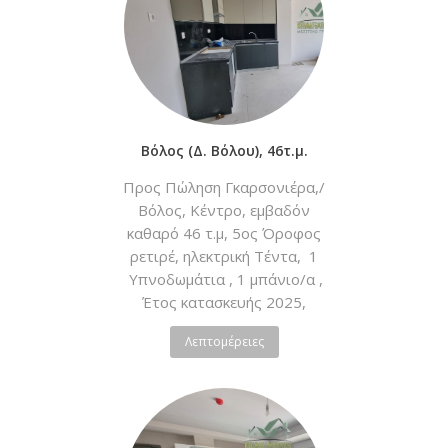
Βόλος (Δ. Βόλου), 46τ.μ.
Προς Πώληση Γκαρσονιέρα,/
Βόλος, Κέντρο, εμβαδόν
καθαρό 46 τ.μ, 5ος Όροφος
ρετιρέ, ηλεκτρική Τέντα, 1
Υπνοδωμάτια , 1 μπάνιο/α ,
Έτος κατασκευής 2025,
Χαρακτηριστικά:
Λεπτομέρειες
Νεόδμητο, Ατομική - Φυσικό
Αέριο, Κλιματισμός, Ηλιακός,
Boiler, Ασανσέρ,
Θυροτηλεόραση, Διπλά Τζάμια,
Σίτες, Πόρτα Ασ...