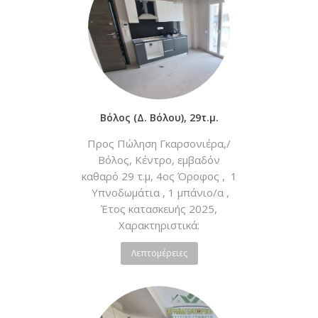
Βόλος (Δ. Βόλου), 29τ.μ.
Προς Πώληση Γκαρσονιέρα,/
Βόλος, Κέντρο, εμβαδόν
καθαρό 29 τ.μ, 4ος Όροφος , 1
Υπνοδωμάτια , 1 μπάνιο/α ,
Έτος κατασκευής 2025,
Χαρακτηριστικά:
Νεόδμητο, Ατομική - Φυσικό
Λεπτομέρειες
Αέριο, Κλιματισμός, Ηλιακός,
Boiler, Ασανσέρ,
Θυροτηλεόραση, Διπλά Τζάμια,
Σίτες, Πόρτα Ασφαλείας,