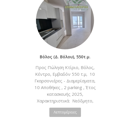
Βεράντες, Πρ...
Βόλος (Δ. Βόλου), 550τ.μ.
Προς Πώληση Κτίριο, Βόλος,
Κέντρο, Εμβαδόν 550 τ.μ, 10
Γκαρσονιέρες - Διαμερίσματα,
10 Αποθήκες , 2 parking , Έτος
κατασκευής 2025,
Χαρακτηριστικά: Νεόδμητο,
Ατομική - Φυσικό Αέριο,
Λεπτομέρειες
Κλιματισμός, Ηλιακός, Διπλά
Τζάμια ενεργειακά, Σίτες,
Πόρτα Ασφαλείας, Τέντες,