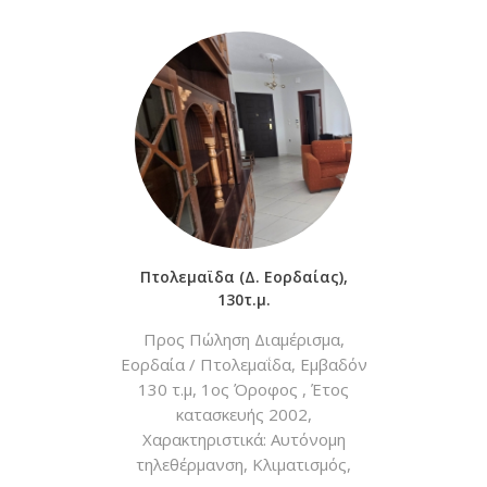
Διπλά Τζάμια, Σίτες,
Προσόψεως, Φωτεινό,. Τιμή:
140.000€, Τηλ:2463023051
Πτολεμαϊδα (Δ. Εορδαίας),
130τ.μ.
Προς Πώληση Διαμέρισμα,
Εορδαία / Πτολεμαΐδα, Εμβαδόν
130 τ.μ, 1ος Όροφος , Έτος
κατασκευής 2002,
Χαρακτηριστικά: Αυτόνομη
τηλεθέρμανση, Κλιματισμός,