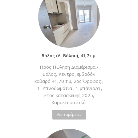
Βεράντες, Προσόψ...
Βόλος (Δ. Βόλου), 41,7τ.μ.
Προς Πώληση Διαμέρισμα,/
Βόλος, Κέντρο, εμβαδόν
καθαρό 41,70 τ.μ, 2ος Όροφος ,
1 Υπνοδωμάτια , 1 μπάνιο/α ,
Έτος κατασκευής 2025,
Χαρακτηριστικά:
Νεόδμητο, Ατομική - Φυσικό
Λεπτομέρειες
Αέριο, Κλιματισμός, Ηλιακός,
Boiler, Ασανσέρ,
Θυροτηλεόραση, Διπλά Τζάμια,
Σίτες, Πόρτα Ασφαλείας,