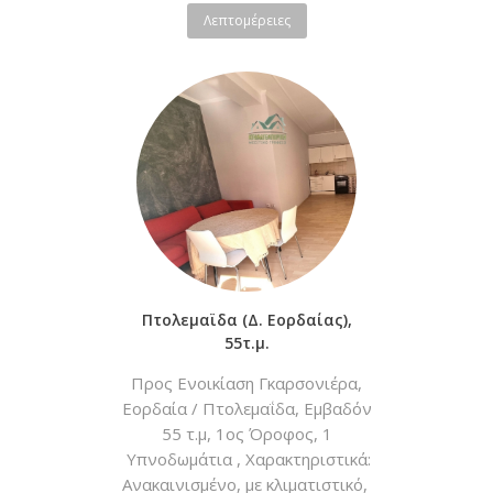
Boiler, Πόρτα Ασφαλείας, Διπλά
Λεπτομέρειες
Τζάμια, Τέντες,
Προσανατολισμός:
Ανατολικοδυτικός Τιμή:
90.000€, Τηλ:2463023051
Πτολεμαϊδα (Δ. Εορδαίας),
55τ.μ.
Προς Ενοικίαση Γκαρσονιέρα,
Εορδαία / Πτολεμαΐδα, Εμβαδόν
55 τ.μ, 1ος Όροφος, 1
Υπνοδωμάτια , Χαρακτηριστικά:
Ανακαινισμένο, με κλιματιστικό,