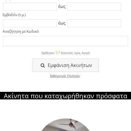
έως
Εμβαδόν (τ.μ.)
έως
Αναζήτηση με Κωδικό
57
Βρέθηκαν
Κατοικίες προς Αγορά
Εμφάνιση Ακινήτων
Καθαρισμός Επιλογών
Ακίνητα που καταχωρήθηκαν πρόσφατα