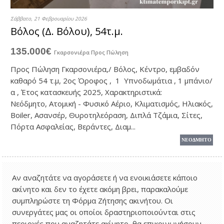
Σάββατο, 21 Φεβρουαρίου 2026
Βόλος (Δ. Βόλου), 54τ.μ.
135.000€
Γκαρσονιέρα
Προς Πώληση
Προς Πώληση Γκαρσονιέρα,/ Βόλος, Κέντρο, εμβαδόν
καθαρό 54 τ.μ, 2ος Όροφος , 1 Υπνοδωμάτια , 1 μπάνιο/
α , Έτος κατασκευής 2025, Χαρακτηριστικά:
Νεόδμητο, Ατομική - Φυσικό Αέριο, Κλιματισμός, Ηλιακός,
Boiler, Ασανσέρ, Θυροτηλεόραση, Διπλά Τζάμια, Σίτες,
Πόρτα Ασφαλείας, Βεράντες, Διαμ...
ΝΕΟΔΜΗΤΟ
Αν αναζητάτε να αγοράσετε ή να ενοικιάσετε κάποιο
ακίνητο και δεν το έχετε ακόμη βρει, παρακαλούμε
συμπληρώστε τη Φόρμα Ζήτησης ακινήτου. Οι
συνεργάτες μας οι οποίοι δραστηριοποιούνται στις
περιοχές που αναζητάτε ακίνητο, θα επικοινωνήσουν,