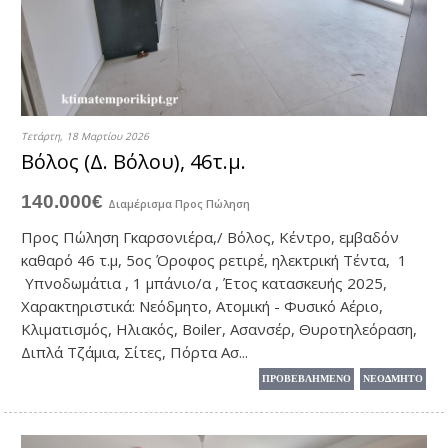
Τετάρτη, 18 Μαρτίου 2026
Βόλος (Δ. Βόλου), 46τ.μ.
140.000€
Διαμέρισμα
Προς Πώληση
Προς Πώληση Γκαρσονιέρα,/ Βόλος, Κέντρο, εμβαδόν
καθαρό 46 τ.μ, 5ος Όροφος ρετιρέ, ηλεκτρική Τέντα, 1
Υπνοδωμάτια , 1 μπάνιο/α , Έτος κατασκευής 2025,
Χαρακτηριστικά: Νεόδμητο, Ατομική - Φυσικό Αέριο,
Κλιματισμός, Ηλιακός, Boiler, Ασανσέρ, Θυροτηλεόραση,
Διπλά Τζάμια, Σίτες, Πόρτα Ασ...
ΠΡΟΒΕΒΛΗΜΕΝΟ
ΝΕΟΔΜΗΤΟ