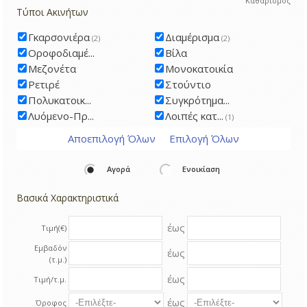
Καθαρισμός
Τύποι Ακινήτων
Γκαρσονιέρα
Διαμέρισμα
(2)
(2)
Οροφοδιαμέ...
Βίλα
Μεζονέτα
Μονοκατοικία
Ρετιρέ
Στούντιο
Πολυκατοικ...
Συγκρότημα...
Λυόμενο-Πρ...
Λοιπές κατ...
(1)
Αποεπιλογή Όλων
Επιλογή Όλων
Αγορά
Ενοικίαση
Βασικά Χαρακτηριστικά
έως
Τιμή(€)
Εμβαδόν
έως
(τ.μ.)
έως
Τιμή/τ.μ.
έως
Όροφος