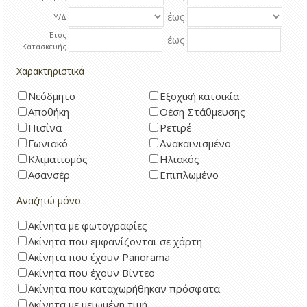
έως
Υ/Δ
Έτος
έως
Κατασκευής
Χαρακτηριστικά
Νεόδμητο
Εξοχική κατοικία
Αποθήκη
Θέση Στάθμευσης
Πισίνα
Ρετιρέ
Γωνιακό
Ανακαινισμένο
Κλιματισμός
Ηλιακός
Ασανσέρ
Επιπλωμένο
Αναζητώ μόνο...
Ακίνητα με φωτογραφίες
Ακίνητα που εμφανίζονται σε χάρτη
Ακίνητα που έχουν Panorama
Ακίνητα που έχουν Βίντεο
Ακίνητα που καταχωρήθηκαν πρόσφατα
Ακίνητα με μειωμένη τιμή