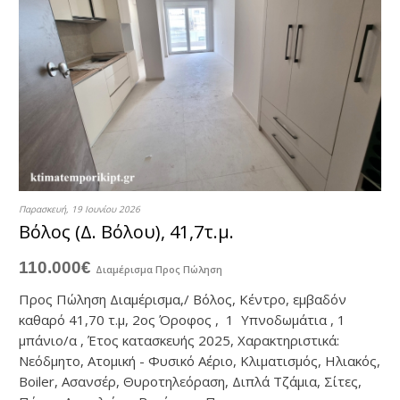
Παρασκευή, 19 Ιουνίου 2026
Βόλος (Δ. Βόλου), 41,7τ.μ.
110.000€
Διαμέρισμα
Προς Πώληση
Προς Πώληση Διαμέρισμα,/ Βόλος, Κέντρο, εμβαδόν
καθαρό 41,70 τ.μ, 2ος Όροφος , 1 Υπνοδωμάτια , 1
μπάνιο/α , Έτος κατασκευής 2025, Χαρακτηριστικά:
Νεόδμητο, Ατομική - Φυσικό Αέριο, Κλιματισμός, Ηλιακός,
Boiler, Ασανσέρ, Θυροτηλεόραση, Διπλά Τζάμια, Σίτες,